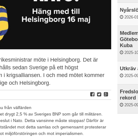
Nyårslö
2026-01
Medlem
Götebor
Kuba
2025-10
ikesministrar möte i Helsingborg. Det är
hålls sedan Sverige på ett högst
Utkräv 
m i krigsalliansen. I och med mötet kommer
2025-09
ige och Helsingborg.
Fredslo
rekord
2025-09
nu från välfärden
 det drygt 2,5 % av Sveriges BNP som går till militären.
eslut i Nato. Detta vansinne måste stoppas! Därför är
r motståndet mot detta samlas och gemensamt protesterar
ot miljöförstöringen och mot imperialismen.