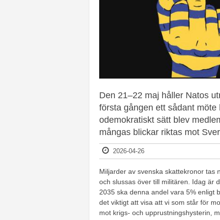
Den 21–22 maj håller Natos utr
första gången ett sådant möte 
odemokratiskt sätt blev medle
mångas blickar riktas mot Sver
2026-04-26
Miljarder av svenska skattekronor tas 
och slussas över till militären. Idag är
2035 ska denna andel vara 5% enligt b
det viktigt att visa att vi som står fö
mot krigs- och upprustningshysterin, m