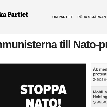
OM PARTIET
RÖDA STJÄRNAN
unisterna till Nato-pr
g
Åk med 
protest
2026-04
Mobilis
Helsin
2026-03