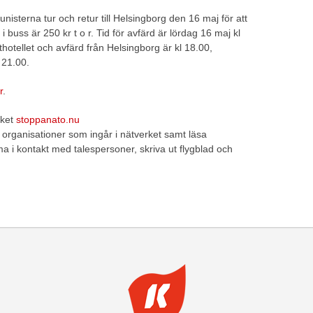
isterna tur och retur till Helsingborg den 16 maj för att
i buss är 250 kr t o r. Tid för avfärd är lördag 16 maj kl
thotellet och avfärd från Helsingborg är kl 18.00,
 21.00.
r
.
rket
stoppanato.nu
organisationer som ingår i nätverket samt läsa
a i kontakt med talespersoner, skriva ut flygblad och