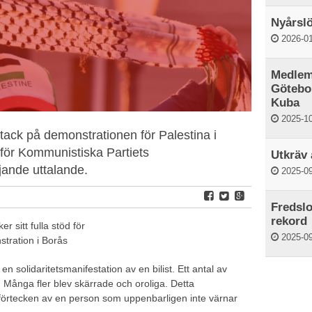
Nyårslö
2026-01
Medlem
Götebor
Kuba
2025-10
ack på demonstrationen för Palestina i
 för Kommunistiska Partiets
Utkräv 
jande uttalande.
2025-09
Fredslo
rekord
 sitt fulla stöd för
2025-09
tration i Borås
 solidaritetsmanifestation av en bilist. Ett antal av
. Många fler blev skärrade och oroliga. Detta
förtecken av en person som uppenbarligen inte värnar