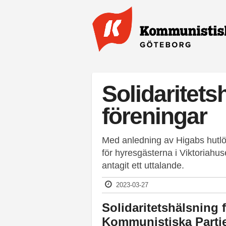
Hoppa till huvudinnehåll
Solidaritets
föreningar
Med anledning av Higabs hutlö
för hyresgästerna i Viktoriah
antagit ett uttalande.
2023-03-27
Solidaritetshälsning 
Kommunistiska Parti