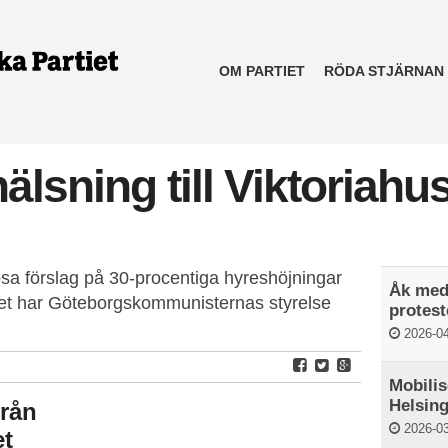
OM PARTIET
RÖDA STJÄRNAN
hälsning till Viktoriahu
sa förslag på 30-procentiga hyreshöjningar
Åk med 
uset har Göteborgskommunisternas styrelse
protest
2026-04
Mobilis
Helsin
från
2026-03
et