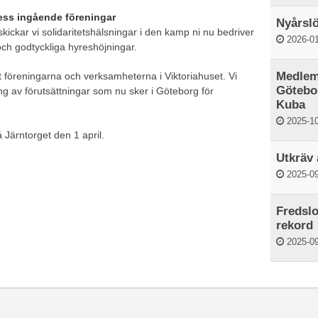
dess ingående föreningar
Nyårslö
ickar vi solidaritetshälsningar i den kamp ni nu bedriver
2026-01
och godtyckliga hyreshöjningar.
Medlem
t föreningarna och verksamheterna i Viktoriahuset. Vi
Götebor
ing av förutsättningar som nu sker i Göteborg för
Kuba
2025-10
 Järntorget den 1 april.
Utkräv 
2025-09
Fredslo
rekord
2025-09