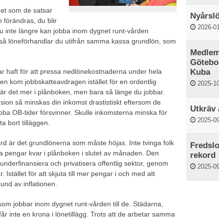
det som de satsar
Nyårslö
n förändras, du blir
2026-01
h du inte längre kan jobba inom dygnet runt-vården
 så löneförhandlar du utifrån samma kassa grundlön, som
Medlem
Götebor
ar haft för att pressa nedlönekostnaderna under hela
Kuba
ngen kom jobbskatteavdragen istället för en ordentlig
2025-10
ebär det mer i plånboken, men bara så länge du jobbar.
pension så minskas din inkomst drastistiskt eftersom de
Utkräv 
obba OB-tider försvinner. Skulle inkomsterna minska för
2025-09
a bort tilläggen.
d är det grundlönerna som måste höjas. Inte tvinga folk
Fredslo
 ha pengar kvar i plånboken i slutet av månaden. Den
rekord
 underfinansiera och privatisera offentlig sektor, genom
2025-09
. Istället för att skjuta till mer pengar i och med att
rund av inflationen.
som jobbar inom dygnet runt-vården till de. Städarna,
r inte en krona i lönetillägg. Trots att de arbetar samma