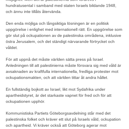
hundratusental i samband med staten Israels bildande 1948,
och ännu inte tillåts återvända.
Den enda möjliga och långsiktiga lösningen är en politisk
uppgörelse i enlighet med internationell rätt. En uppgörelse som
gör slut på ockupationen av de palestinska områdena, inklusive
östra Jerusalem, och det ständigt närvarande förtrycket och
våldet.
För att uppnå det måste världen sätta press på Israel.
Anledningen till att palestinierna måste försvara sig med våld är
avsaknaden av kraftfulla internationella, fredliga protester mot
ockupationsmakten, och att världen tittar åt andra hållet.
En fullständig bojkott av Israel, likt mot Sydafrika under
apartheidstyret, är det starkaste vapnet för fred och för att
ockupationen upphör.
Kommunistiska Partiets Göteborgsavdelning står med det
palestinska folket och kräver ett slut på Israels våld, ockupation
och apartheid. Vi kräver också att Göteborg agerar mot