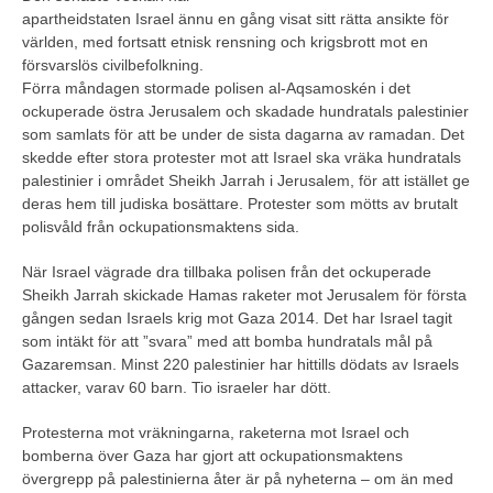
apartheidstaten Israel ännu en gång visat sitt rätta ansikte för
världen, med fortsatt etnisk rensning och krigsbrott mot en
försvarslös civilbefolkning.
Förra måndagen stormade polisen al-Aqsamoskén i det
ockuperade östra Jerusalem och skadade hundratals palestinier
som samlats för att be under de sista dagarna av ramadan. Det
skedde efter stora protester mot att Israel ska vräka hundratals
palestinier i området Sheikh Jarrah i Jerusalem, för att istället ge
deras hem till judiska bosättare. Protester som mötts av brutalt
polisvåld från ockupationsmaktens sida.
När Israel vägrade dra tillbaka polisen från det ockuperade
Sheikh Jarrah skickade Hamas raketer mot Jerusalem för första
gången sedan Israels krig mot Gaza 2014. Det har Israel tagit
som intäkt för att ”svara” med att bomba hundratals mål på
Gazaremsan. Minst 220 palestinier har hittills dödats av Israels
attacker, varav 60 barn. Tio israeler har dött.
Protesterna mot vräkningarna, raketerna mot Israel och
bomberna över Gaza har gjort att ockupationsmaktens
övergrepp på palestinierna åter är på nyheterna – om än med