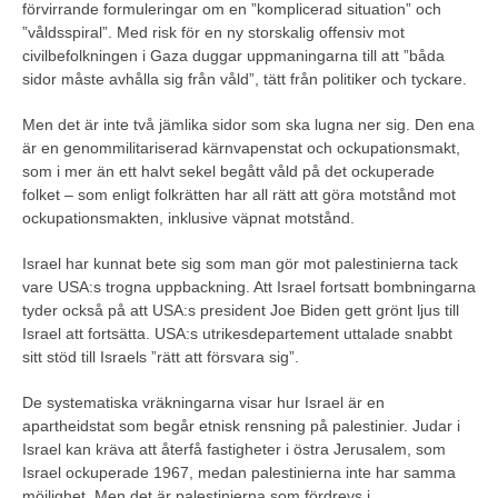
förvirrande formuleringar om en ”komplicerad situation” och
”våldsspiral”. Med risk för en ny storskalig offensiv mot
civilbefolkningen i Gaza duggar uppmaningarna till att ”båda
sidor måste avhålla sig från våld”, tätt från politiker och tyckare.
Men det är inte två jämlika sidor som ska lugna ner sig. Den ena
är en genommilitariserad kärnvapenstat och ockupationsmakt,
som i mer än ett halvt sekel begått våld på det ockuperade
folket – som enligt folkrätten har all rätt att göra motstånd mot
ockupationsmakten, inklusive väpnat motstånd.
Israel har kunnat bete sig som man gör mot palestinierna tack
vare USA:s trogna uppbackning. Att Israel fortsatt bombningarna
tyder också på att USA:s president Joe Biden gett grönt ljus till
Israel att fortsätta. USA:s utrikesdepartement uttalade snabbt
sitt stöd till Israels ”rätt att försvara sig”.
De systematiska vräkningarna visar hur Israel är en
apartheidstat som begår etnisk rensning på palestinier. Judar i
Israel kan kräva att återfå fastigheter i östra Jerusalem, som
Israel ockuperade 1967, medan palestinierna inte har samma
möjlighet. Men det är palestinierna som fördrevs i